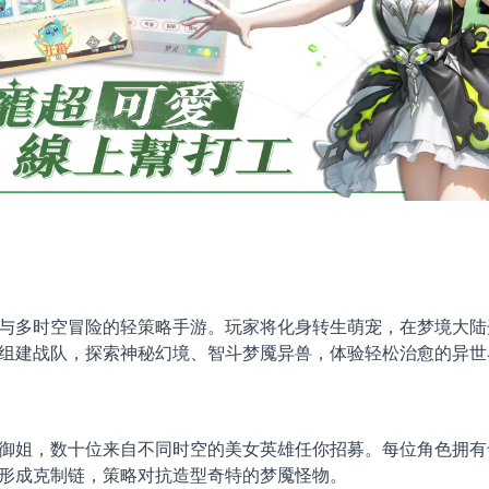
与多时空冒险的轻策略手游。玩家将化身转生萌宠，在梦境大陆
组建战队，探索神秘幻境、智斗梦魇异兽，体验轻松治愈的异世
御姐，数十位来自不同时空的美女英雄任你招募。每位角色拥有
形成克制链，策略对抗造型奇特的梦魇怪物。