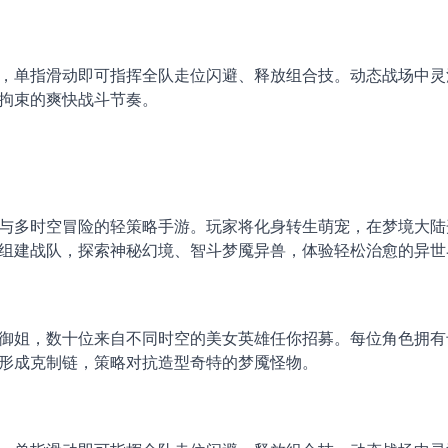
，单指滑动即可指挥全队走位闪避、释放组合技。动态战场中灵
拘束的爽快战斗节奏。
与多时空冒险的轻策略手游。玩家将化身转生萌宠，在梦境大陆
组建战队，探索神秘幻境、智斗梦魇异兽，体验轻松治愈的异世
御姐，数十位来自不同时空的美女英雄任你招募。每位角色拥有
形成克制链，策略对抗造型奇特的梦魇怪物。