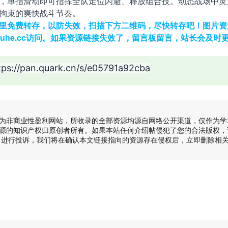
，单指滑动即可指挥全队走位闪避、释放组合技。动态战场中灵
拘束的爽快战斗节奏。
里免费转存，以防失效，扫描下方二维码，尽快转存吧！图片资
w.baokuhe.cc访问。如果资源链接失效了，留言板留言，站长会及时
s://pan.quark.cn/s/e05791a92cba
为非商业性盈利网站，所收录的全部资源均源自网络公开渠道，仅作为学
源的知识产权归原创者所有。如果本站任何介绍帖侵犯了您的合法版权，请
13 ) 进行投诉，我们将在确认本文链接指向的资源存在侵权后，立即删除相